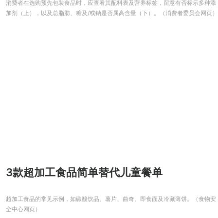
消费者在选购预先包装食品时，应查看其配料表及营养标签，留意有否标示多种添
加剂（上），以及总脂肪、糖及/或钠是否属高含量（下）。（消费者委员会网页）
3款超加工食品简单替代儿童餐单
超加工食品的常见示例，如碳酸饮品、薯片、曲奇、即食面及冷藏薄饼。（食物安
全中心网页）