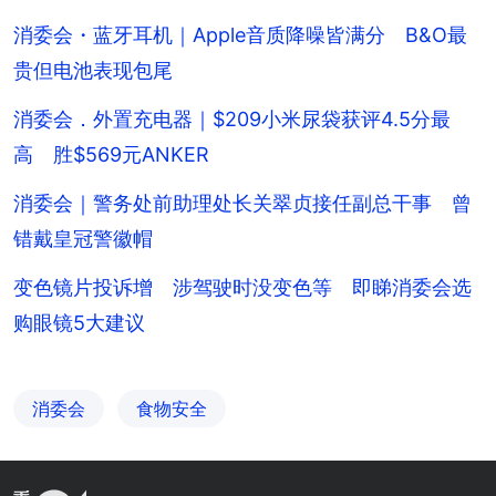
消委会・蓝牙耳机｜Apple音质降噪皆满分 B&O最
贵但电池表现包尾
消委会．外置充电器｜$209小米尿袋获评4.5分最
高 胜$569元ANKER
消委会｜警务处前助理处长关翠贞接任副总干事 曾
错戴皇冠警徽帽
变色镜片投诉增 涉驾驶时没变色等 即睇消委会选
购眼镜5大建议
消委会
食物安全