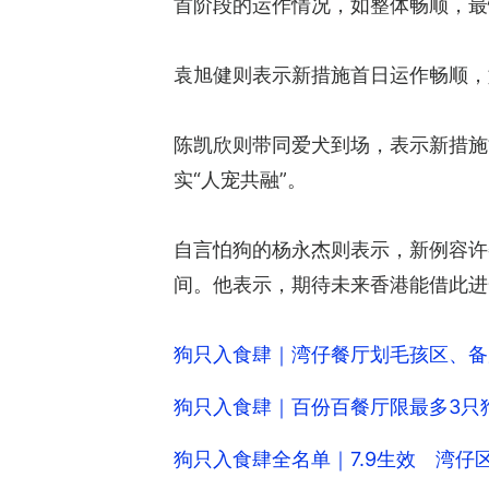
首阶段的运作情况，如整体畅顺，最
袁旭健则表示新措施首日运作畅顺，
陈凯欣则带同爱犬到场，表示新措施
实“人宠共融”。
自言怕狗的杨永杰则表示，新例容许
间。他表示，期待未来香港能借此进
狗只入食肆｜湾仔餐厅划毛孩区、备
狗只入食肆｜百份百餐厅限最多3只狗
狗只入食肆全名单｜7.9生效 湾仔