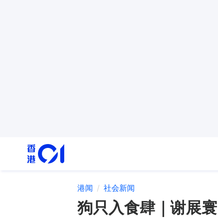
港闻
社会新闻
狗只入食肆｜谢展寰