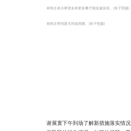
有狗主表示希望未来更多餐厅能实施安排。(朱子熙摄)
有狗主带同爱犬同场用膳。(朱子熙摄)
谢展寰下午到场了解新措施落实情况