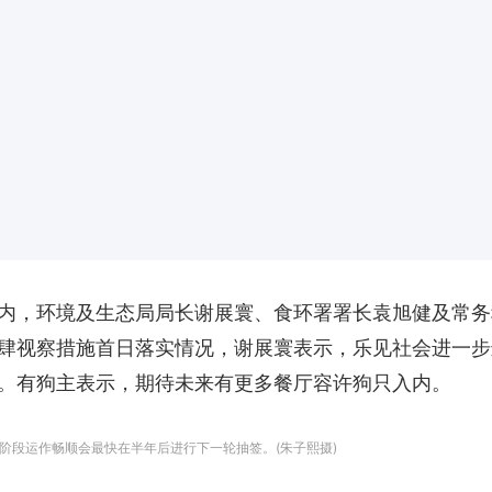
内，环境及生态局局长谢展寰、食环署署长袁旭健及常务
肆视察措施首日落实情况，谢展寰表示，乐见社会进一步
。有狗主表示，期待未来有更多餐厅容许狗只入内。
阶段运作畅顺会最快在半年后进行下一轮抽签。(朱子熙摄)