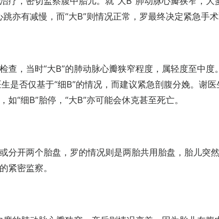
治疗，密切监察腹中胎儿。就“大B”肺动脉心瓣狭窄，大
心跳亦有减慢，而“大B”则情况正常，罗最终决定紧急手
查，当时“大B”的肺动脉心瓣狭窄程度，属轻度至中度。“
医生是否仅基于“细B”的情况，而建议紧急剖腹分娩。谢
如“细B”胎停，“大B”亦可能会休克甚至死亡。
或分开两个胎盘，罗的情况则是两胎共用胎盘，胎儿突
的紧密监察。