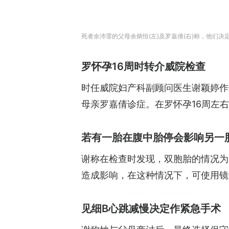
死者余沛霏的父母余炳恒(左)及罗嘉倩(右)称，他们决
罗怀孕16周时转介威院检查
时任威院妇产科副顾问医生谢颖婷作供
母亲罗嘉倩诊症。在罗怀孕16周左
若有一胎在腹中胎停会影响另一
谢称在检查时发现，双胞胎的情况为属
造成影响，在这种情况下，可使用镜
见细B心跳减慢决定作紧急手术