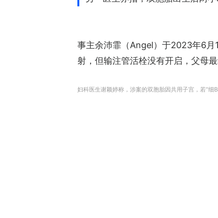
事主余沛霏（Angel）于2023
射，但输注管活栓没有开启，父母最
妇科医生谢颖婷称，涉案的双胞胎因共用子宫，若“细B”