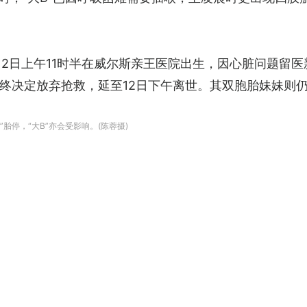
年6月12日上午11时半在威尔斯亲王医院出生，因心脏问题
终决定放弃抢救，延至12日下午离世。其双胞胎妹妹则
胎停，“大B”亦会受影响。(陈蓉摄)