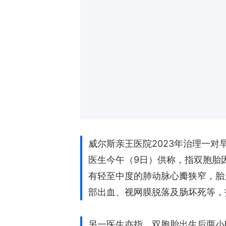
威尔斯亲王医院2023年治理一对早
医生今午（9日）供称，指双胞胎因
有轻至中度的肺动脉心瓣狭窄，胎
部出血、视网膜脱落及肠坏死等，指
另一医生亦指，双胞胎出生后两小