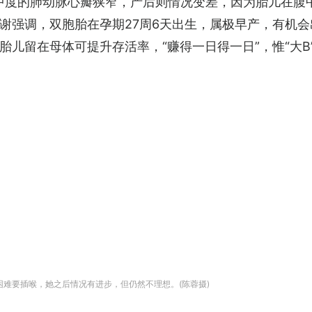
至中度的肺动脉心瓣狭窄，产后则情况变差，因为胎儿在腹
谢强调，双胞胎在孕期27周6天出生，属极早产，有机
胎儿留在母体可提升存活率，“赚得一日得一日”，惟“大B
困难要插喉，她之后情况有进步，但仍然不理想。(陈蓉摄)