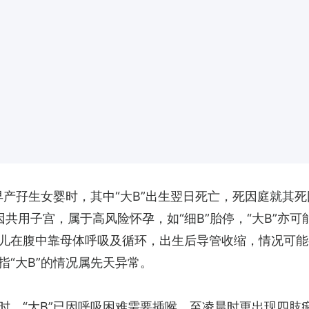
产孖生女婴时，其中“大B”出生翌日死亡，死因庭就其死因作研
共用子宫，属于高风险怀孕，如“细B”胎停，“大B”亦可
儿在腹中靠母体呼吸及循环，出生后导管收缩，情况可能
“大B”的情况属先天异常。
时，“大B”已因呼吸困难需要插喉，至凌晨时更出现四肢