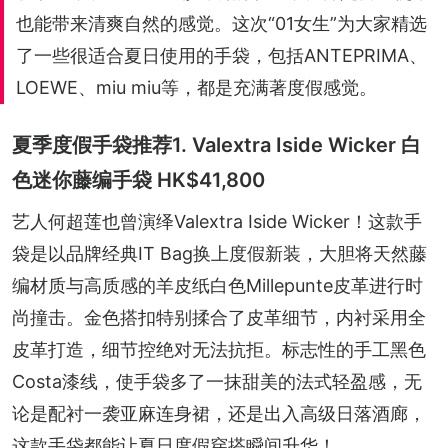
也能带来清爽自然的感觉。这次“01女生”为大家精选
了一些很适合夏日使用的手袋，包括ANTEPRIMA、
LOEWE、miu miu等，都是充满著度假感觉。
夏季度假手袋推荐1. Valextra Iside Wicker 白
色迷你藤编手袋 HK$41,800
艺人何超莲也曾演绎Valextra Iside Wicker！这款手
袋是以品牌经典IT Bag换上度假新装，大胆将天然藤
编材质与高质感的羊皮纸白色Millepunte皮革进行时
尚撞击。金色搭扣特别揉合了皮革细节，内衬采用全
皮革打造，细节控绝对无法抗拒。标志性的手工黑色
Costa漆线，使手袋多了一抹甜美的法式轻盈感，无
论是配衬一袭亚麻连身裙，还是出入高级日落酒廊，
这款手袋都能让夏日度假穿搭瞬间升华！