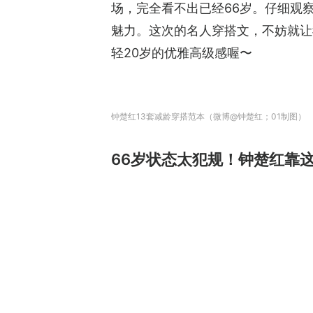
场，完全看不出已经66岁。仔细观
魅力。这次的名人穿搭文，不妨就让
轻20岁的优雅高级感喔〜
钟楚红13套减龄穿搭范本（微博@钟楚红；01制图）
66岁状态太犯规！钟楚红靠