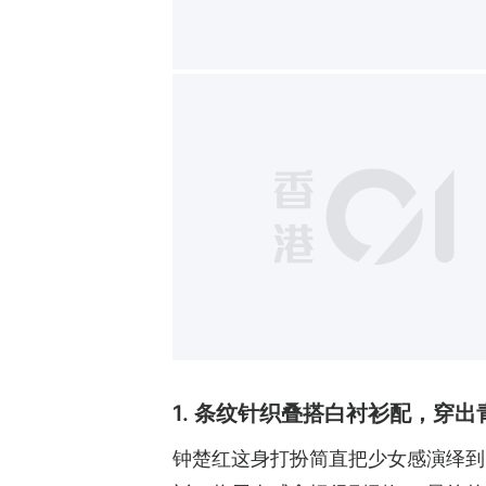
1. 条纹针织叠搭白衬衫配，穿
钟楚红这身打扮简直把少女感演绎到