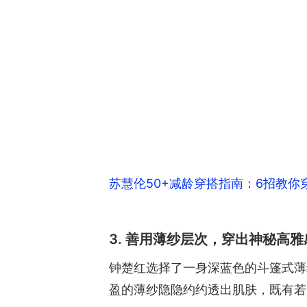
苏慧伦50+减龄穿搭指南：6招教
3. 善用薄纱层次，穿出神秘高雅
钟楚红选择了一身深蓝色的斗篷式薄
盈的薄纱隐隐约约透出肌肤，既有若