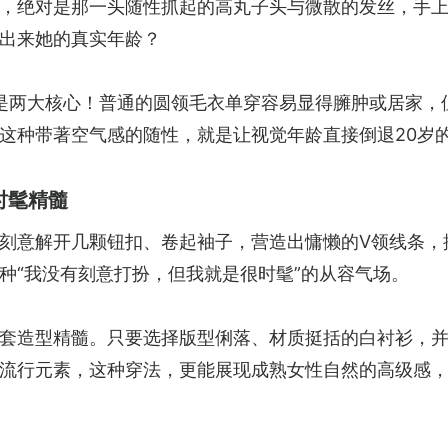
，绝对是那一头随性抓起的高丸子头与微散的发丝，手
出来她的真实年龄？
型”是两大核心！普通的圆领毛衣单穿容易显得臃肿或居家
这种带著空气感的随性，就是让视觉年龄直接倒退20岁
时髦精髓
刻意解开几颗钮扣、卷起袖子，营造出慵懒的V领线条，
种“我没有刻意打扮，但我就是很时髦”的从容气场。
套造型精髓。只要选择版型俐落、材质挺括的白衬衫，
流行元素，这种穿法，更能展现成熟女性自然的高级感