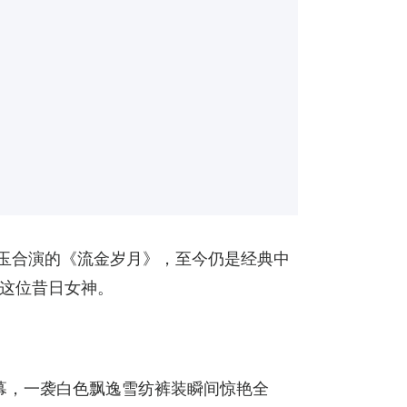
曼玉合演的《流金岁月》，至今仍是经典中
这位昔日女神。
开幕，一袭白色飘逸雪纺裤装瞬间惊艳全