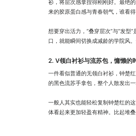
衫，将层次感拿捏得刚刚好。最绝的
来的胶原蛋白感与青春朝气，谁看得
想要穿出活力，“叠穿层次”与“发
口，就能瞬间切换成减龄的学院风。
2. V领白衬衫与流苏包，慵懒的
一件看似普通的无领白衬衫，钟楚红
的黑色流苏手拿包，整个人散发出一
一般人其实也能轻松复制钟楚红的这
体看起来更加轻盈有精神。比起堆叠