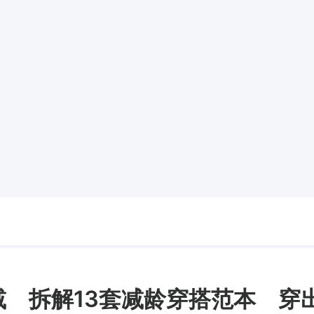
减 拆解13套减龄穿搭范本 穿