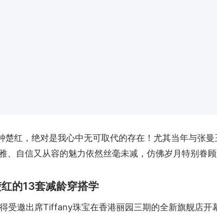
”钟楚红，绝对是我心中无可取代的存在！尤其当年与张
雅、自信又从容的魅力依然丝毫未减，仿佛岁月特别眷顾
红的13套减龄穿搭学
受邀出席Tiffany珠宝在香港丽园三期的全新旗舰店