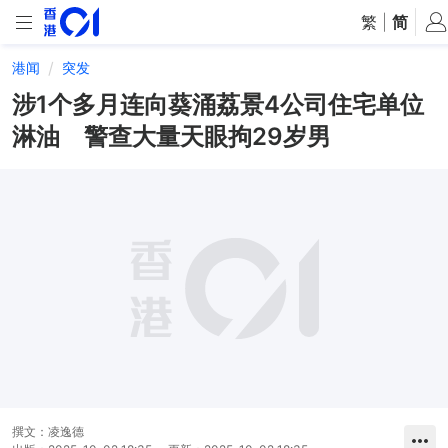
繁
|
简
港闻
突发
涉1个多月连向葵涌荔景4公司住宅单位
淋油 警查大量天眼拘29岁男
撰文：
凌逸德