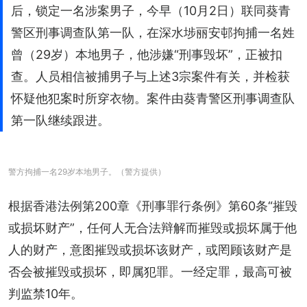
后，锁定一名涉案男子，今早（10月2日）联同葵青
警区刑事调查队第一队，在深水埗丽安邨拘捕一名姓
曾（29岁）本地男子，他涉嫌“刑事毁坏”，正被扣
查。人员相信被捕男子与上述3宗案件有关，并检获
怀疑他犯案时所穿衣物。案件由葵青警区刑事调查队
第一队继续跟进。
警方拘捕一名29岁本地男子。（警方提供）
根据香港法例第200章《刑事罪行条例》第60条“摧毁
或损坏财产”，任何人无合法辩解而摧毁或损坏属于他
人的财产，意图摧毁或损坏该财产，或罔顾该财产是
否会被摧毁或损坏，即属犯罪。一经定罪，最高可被
判监禁10年。