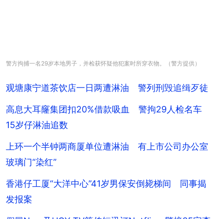
警方拘捕一名29岁本地男子，并检获怀疑他犯案时所穿衣物。（警方提供）
观塘康宁道茶饮店一日两遭淋油 警列刑毁追缉歹徒
高息大耳窿集团扣20%借款吸血 警拘29人检名车
15岁仔淋油追数
上环一个半钟两商厦单位遭淋油 有上市公司办公室
玻璃门“染红”
香港仔工厦“大洋中心”41岁男保安倒毙梯间 同事揭
发报案