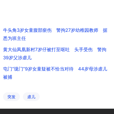
牛头角3岁女童腹部瘀伤 警拘27岁幼稚园教师 据
悉为班主任
黄大仙凤凰新村7岁仔被打至呕吐 头手受伤 警拘
39岁父涉虐儿
屯门“珑门”9岁女童疑被不恰当对待 44岁母涉虐儿
被捕
突发
虐儿