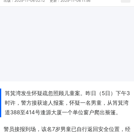
出版：
2025-11-06 02:12
更新：
2025-11-06 11:56
筲箕湾发生怀疑疏忽照顾儿童案。昨日（5日）下午3
时许，警方接获途人报案，怀疑一名男童，从筲箕湾
道388至414号逢源大厦一个单位窗户爬出簷篷。
警员接报到场，该名7岁男童已自行返回安全位置，经