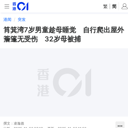
繁
|
简
港闻
突发
筲箕湾7岁男童趁母睡觉 自行爬出屋外
簷篷无受伤 32岁母被捕
撰文：
凌逸德