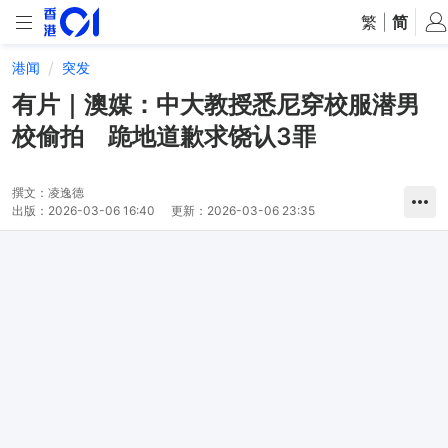
繁
|
简
港闻
突发
有片｜澳媒：中大教授悉尼穿校服潜男
校偷拍 跪地道歉求饶认3罪
撰文：
凌逸德
出版：
2026-03-06 16:40
更新：
2026-03-06 23:35