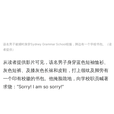
该名男子被捕时身穿Sydney Grammar School校服，脚边有一个学校书包。（读
者提供）
从读者提供影片可见，该名男子身穿蓝色短袖恤衫、
灰色短裤、及膝灰色长袜和皮鞋，打上领呔及脚旁有
一个印有校徽的书包。他掩脸跪地，向学校职员喊著
求饶：“Sorry! I am so sorry!”