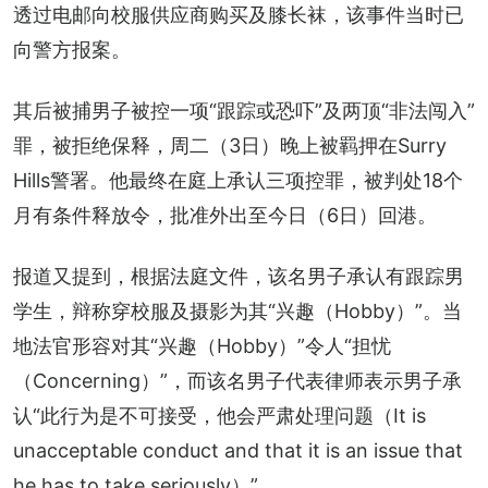
透过电邮向校服供应商购买及膝长袜，该事件当时已
向警方报案。
其后被捕男子被控一项“跟踪或恐吓”及两顶“非法闯入”
罪，被拒绝保释，周二（3日）晚上被羁押在Surry 
Hills警署。他最终在庭上承认三项控罪，被判处18个
月有条件释放令，批准外出至今日（6日）回港。
报道又提到，根据法庭文件，该名男子承认有跟踪男
学生，辩称穿校服及摄影为其“兴趣（Hobby）”。当
地法官形容对其“兴趣（Hobby）”令人“担忧
（Concerning）”，而该名男子代表律师表示男子承
认“此行为是不可接受，他会严肃处理问题（It is 
unacceptable conduct and that it is an issue that 
he has to take seriously）”。