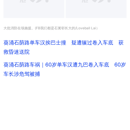
大批消防在场施援。(FB我们都是石篱邨长大的/Loveball Lai）
葵涌石荫路单车汉挨巴士撞 疑遭辗过卷入车底 获
救昏迷送院
葵涌石荫路车祸｜60岁单车汉遭九巴卷入车底 60岁
车长涉危驾被捕