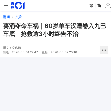
繁
|
简
港闻
突发
葵涌夺命车祸｜60岁单车汉遭卷入九巴
车底 抢救逾3小时终告不治
撰文：
凌逸德
出版：
2026-06-01 22:47
更新：
2026-06-02 20:16