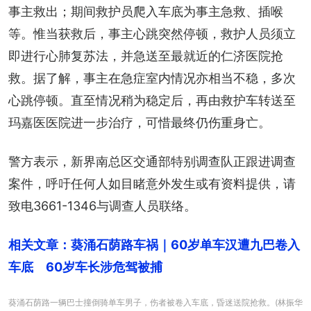
事主救出；期间救护员爬入车底为事主急救、插喉
等。惟当获救后，事主心跳突然停顿，救护人员须立
即进行心肺复苏法，并急送至最就近的仁济医院抢
救。据了解，事主在急症室内情况亦相当不稳，多次
心跳停顿。直至情况稍为稳定后，再由救护车转送至
玛嘉医医院进一步治疗，可惜最终仍伤重身亡。
警方表示，新界南总区交通部特别调查队正跟进调查
案件，呼吁任何人如目睹意外发生或有资料提供，请
致电3661-1346与调查人员联络。
相关文章：葵涌石荫路车祸｜60岁单车汉遭九巴卷入
车底　60岁车长涉危驾被捕
葵涌石荫路一辆巴士撞倒骑单车男子，伤者被卷入车底，昏迷送院抢救。(林振华