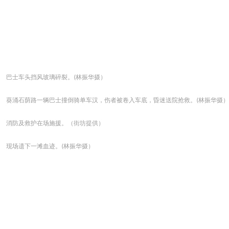
巴士车头挡风玻璃碎裂。(林振华摄）
葵涌石荫路一辆巴士撞倒骑单车汉，伤者被卷入车底，昏迷送院抢救。(林振华摄）
消防及救护在场施援。（街坊提供）
现场遗下一滩血迹。(林振华摄）