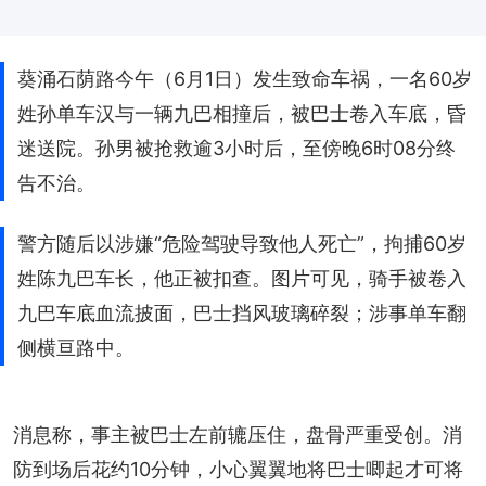
葵涌石荫路今午（6月1日）发生致命车祸，一名60岁
姓孙单车汉与一辆九巴相撞后，被巴士卷入车底，昏
迷送院。孙男被抢救逾3小时后，至傍晚6时08分终
告不治。
警方随后以涉嫌“危险驾驶导致他人死亡”，拘捕60岁
姓陈九巴车长，他正被扣查。图片可见，骑手被卷入
九巴车底血流披面，巴士挡风玻璃碎裂；涉事单车翻
侧横亘路中。
消息称，事主被巴士左前辘压住，盘骨严重受创。消
防到场后花约10分钟，小心翼翼地将巴士唧起才可将