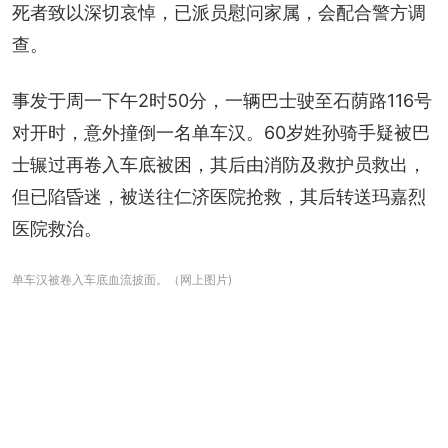
死者致以深切哀悼，已派员慰问家属，会配合警方调
查。
事发于周一下午2时50分，一辆巴士驶至石荫路116号
对开时，意外撞倒一名单车汉。60岁姓孙骑手疑被巴
士辗过再卷入车底被困，其后由消防及救护员救出，
但已陷昏迷，被送往仁济医院抢救，其后转送玛嘉烈
医院救治。
单车汉被卷入车底血流披面。（网上图片)