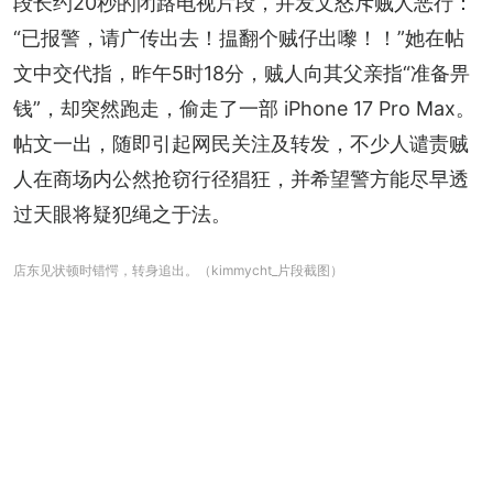
段长约20秒的闭路电视片段，并发文怒斥贼人恶行：
“已报警，请广传出去！揾翻个贼仔出嚟！！”她在帖
文中交代指，昨午5时18分，贼人向其父亲指“准备畀
钱”，却突然跑走，偷走了一部 iPhone 17 Pro Max。
帖文一出，随即引起网民关注及转发，不少人谴责贼
人在商场内公然抢窃行径猖狂，并希望警方能尽早透
过天眼将疑犯绳之于法。
店东见状顿时错愕，转身追出。（kimmycht_片段截图）