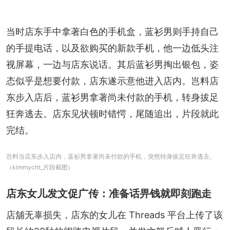
当时店东手中拿著白色的手机盒，蓝衫男则手持自己
的手提电话，以及欲购买的新款手机，他一边低头注
视屏幕，一边与店东说话。其后蓝衫男掏出银包，姿
态似乎是想要付款，店东遂示意他进入店内。岂料店
东步入店后，蓝衫男拿著尚未付款的手机，转身拔足
狂奔逃去。店东见状顿时错愕，尾随追出，片段就此
完结。
岂料当店东步入店内，蓝衫男拿著尚未付款的手机，突然转身拔足狂奔逃去。
（kimmycht_片段截图）
店东女儿发文促广传：准备话畀钱就即刻跑走
店舖无辜损失，店东的女儿在 Threads 平台上传了该