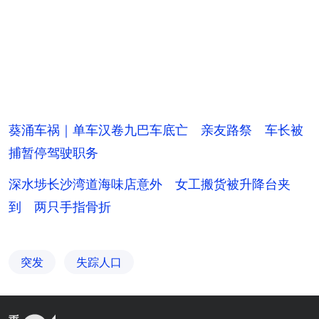
葵涌车祸｜单车汉卷九巴车底亡 亲友路祭 车长被
捕暂停驾驶职务
深水埗长沙湾道海味店意外 女工搬货被升降台夹
到 两只手指骨折
突发
失踪人口