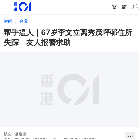
繁
|
简
港闻
突发
帮手揾人｜67岁李文立离秀茂坪邨住所
失踪 友人报警求助
撰文：
凌逸德