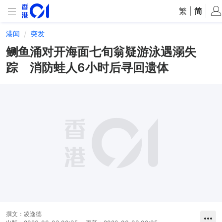
繁
|
简
港闻
突发
鲗鱼涌对开海面七旬翁疑游泳遇溺失
踪 消防蛙人6小时后寻回遗体
撰文：
凌逸德