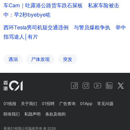
车Cam｜吐露港公路货车跌石屎板 私家车险被击
中：早2秒byebye咗
西环Tesla男司机疑交通违例 与警员爆粗争执 举中
指骂途人│有片
遇溺
尸体发现
突发
01线报
关于我们
01招聘
广告查询
01App
常见问题
联络我们
私隐声明
条款及细则
香港01有限公司版权所有 ©
2026