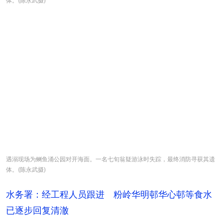
体。(陈永武摄)
遇溺现场为鲗鱼涌公园对开海面。一名七旬翁疑游泳时失踪，最终消防寻获其遗
体。(陈永武摄)
水务署：经工程人员跟进 粉岭华明邨华心邨等食水
已逐步回复清澈