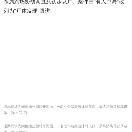
亲属到场协助调查及初步认尸。案件由“有人堕海”改
列为“尸体发现”跟进。
遇溺现场为鲗鱼涌公园对开海面。一名七旬翁疑游泳时失踪，最终消防寻获其遗
体。(陈永武摄)
遇溺现场为鲗鱼涌公园对开海面。一名七旬翁疑游泳时失踪，最终消防寻获其遗