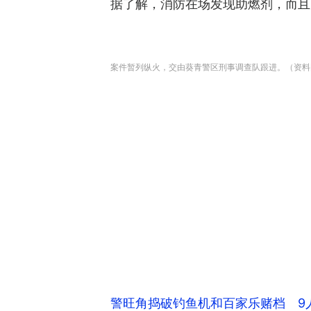
据了解，消防在场发现助燃剂，而且
案件暂列纵火，交由葵青警区刑事调查队跟进。（资料
警旺角捣破钓鱼机和百家乐赌档 9