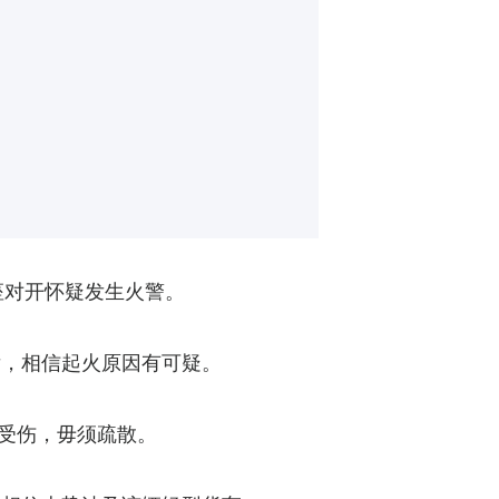
座对开怀疑发生火警。
后，相信起火原因有可疑。
人受伤，毋须疏散。