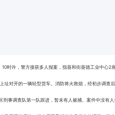
）10时许，警方接获多人报案，指葵和街葵德工业中心2
上址对开的一辆轻型货车。消防将火救熄，经初步调查
警区刑事调查队第一队跟进，暂未有人被捕。案件中没有