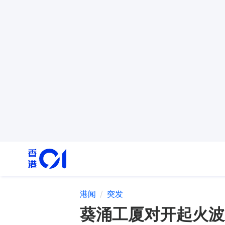
港闻
突发
葵涌工厦对开起火波