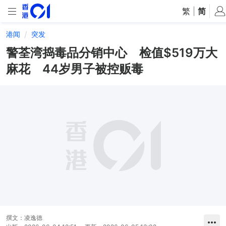
繁
|
简
港闻
突发
警荃湾捣毒品分销中心 检值$519万大
麻花 44岁男子被控贩毒
撰文：
凌逸德