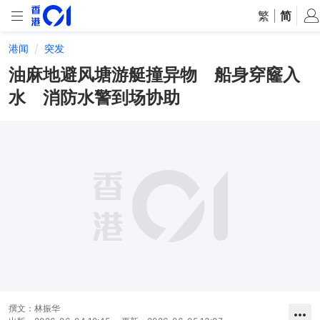
繁
|
简
港闻
突发
油麻地避风塘游艇撞异物 船身穿窿入
水 消防水警到场协助
撰文：
林振华