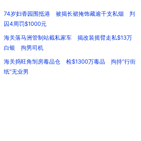
74岁妇香园围抵港 被揭长裙掩饰藏逾千支私烟 判
囚4周罚$1000元
海关落马洲管制站截私家车 揭改装摇臂走私$13万
白银 拘男司机
海关捣旺角㓥房毒品仓 检$1300万毒品 拘持“行街
纸”无业男