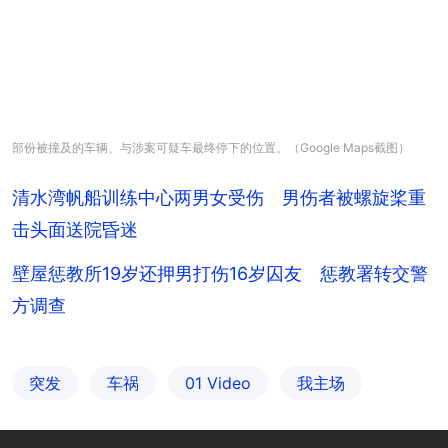
部份被撞及的车辆、与涉案可疑车最终停下的位置。（Google Maps截图）
清水湾帆船训练中心两男女受伤 男伤者被螺旋桨重
击头面送院昏迷
壁屋惩教所19岁还押男打伤16岁囚友 惩教署转交警
方调查
突发
车祸
01 Video
我主场