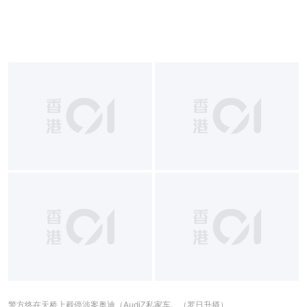
警方终在天桥上截停涉案奥迪（AudiZ私家车。（罗日升摄）