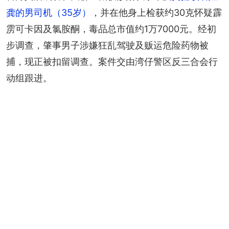
龚的男司机（35岁）
，并在他身上检获约30克怀疑霹
雳可卡因及氯胺酮，毒品总市值约1万7000元。经初
步调查，肇事男子涉嫌狂乱驾驶及贩运危险药物被
捕，现正被扣留调查。案件交由湾仔警区反三合会行
动组跟进。