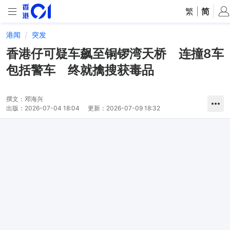
繁
|
简
港闻
突发
香港仔可疑车飙至铜锣湾天桥 连撞8车
包括警车 终就擒搜获毒品
撰文：
邓海兴
出版：
2026-07-04 18:04
更新：
2026-07-09 18:32