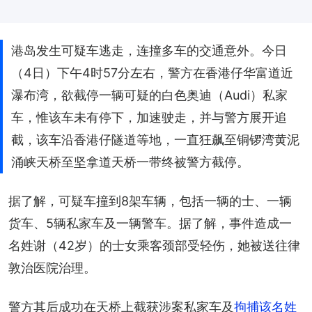
港岛发生可疑车逃走，连撞多车的交通意外。今日
（4日）下午4时57分左右，警方在香港仔华富道近
瀑布湾，欲截停一辆可疑的白色奥迪（Audi）私家
车，惟该车未有停下，加速驶走，并与警方展开追
截，该车沿香港仔隧道等地，一直狂飙至铜锣湾黄泥
涌峡天桥至坚拿道天桥一带终被警方截停。
据了解，可疑车撞到8架车辆，包括一辆的士、一辆
货车、5辆私家车及一辆警车。据了解，事件造成一
名姓谢（42岁）的士女乘客颈部受轻伤，她被送往律
敦治医院治理。
警方其后成功在天桥上截获涉案私家车及
拘捕该名姓