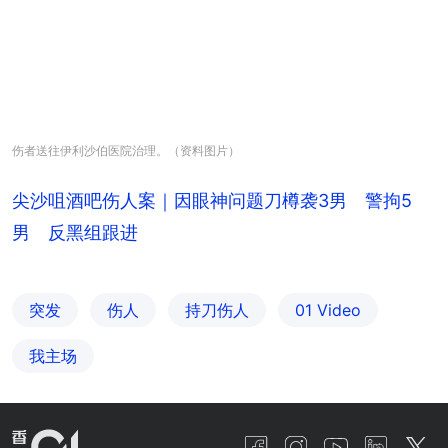
伤者送往伊利沙伯医院治理。（资料图片）
尖沙咀酒吧伤人案｜因眼神问题刀樽袭3男 警拘5
男 反黑组跟进
突发
伤人
持刀伤人
01 Video
我主场