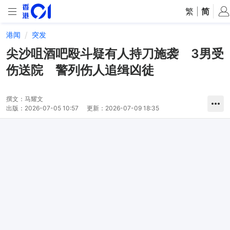
繁
|
简
港闻
突发
尖沙咀酒吧殴斗疑有人持刀施袭 3男受
伤送院 警列伤人追缉凶徒
撰文：
马耀文
出版：
2026-07-05 10:57
更新：
2026-07-09 18:35