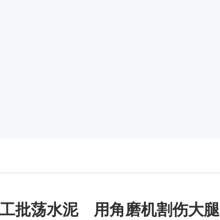
工批荡水泥 用角磨机割伤大腿