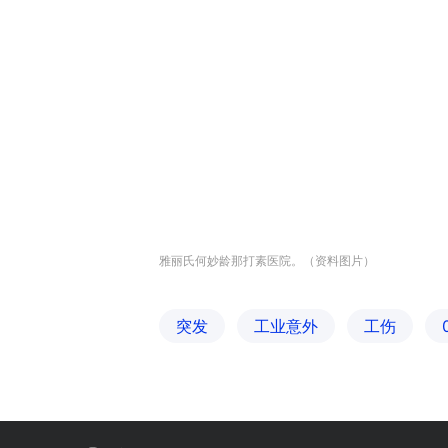
雅丽氏何妙龄那打素医院。（资料图片）
突发
工业意外
工伤