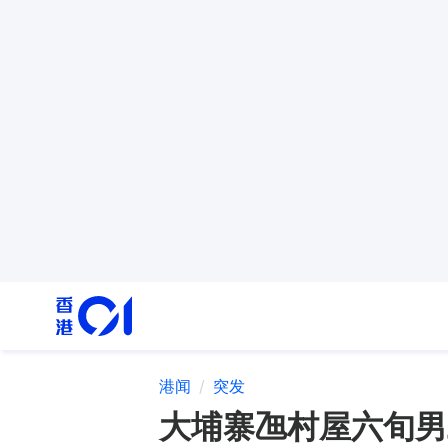
港闻
突发
大埔寨乪村屋六旬男