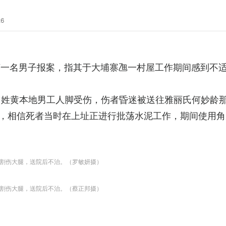
26
获一名男子报案，指其于大埔寨乪一村屋工作期间感到不
岁姓黄本地男工人脚受伤，伤者昏迷被送往雅丽氏何妙龄
，相信死者当时在上址正进行批荡水泥工作，期间使用角
割伤大腿，送院后不治。（罗敏妍摄）
割伤大腿，送院后不治。（蔡正邦摄）