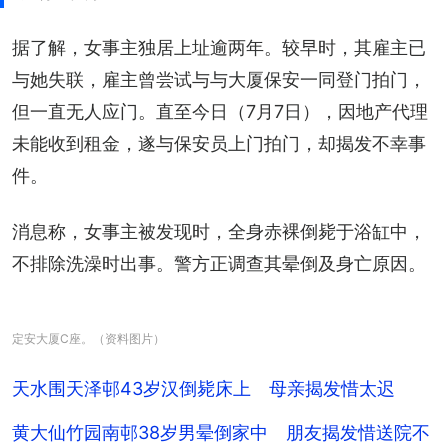
据了解，女事主独居上址逾两年。较早时，其雇主已
与她失联，雇主曾尝试与与大厦保安一同登门拍门，
但一直无人应门。直至今日（7月7日），因地产代理
未能收到租金，遂与保安员上门拍门，却揭发不幸事
件。
消息称，女事主被发现时，全身赤裸倒毙于浴缸中，
不排除洗澡时出事。警方正调查其晕倒及身亡原因。
定安大厦C座。（资料图片）
天水围天泽邨43岁汉倒毙床上 母亲揭发惜太迟
黄大仙竹园南邨38岁男晕倒家中 朋友揭发惜送院不