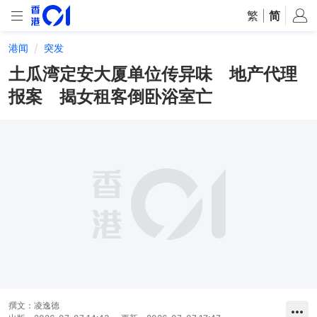
繁
|
简
港闻
突发
土瓜湾定安大厦单位传异味 地产代理
报案 揭女租客倒卧浴室亡
撰文：
凌逸德