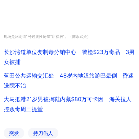
现场是沐朗街1号过渡性房屋“启福居”。（陈永武摄）
长沙湾道单位变制毒分销中心 警检$23万毒品 3男
女被捕
蓝田公共运输交汇处 48岁内地汉旅游巴晕倒 昏迷
送院不治
大马抵港21岁男被揭鞋内藏$80万可卡因 海关拉人
控贩毒周三提堂
突发
持刀伤人