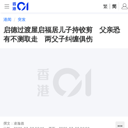
繁
|
简
港闻
突发
启德过渡屋启福居儿子持铰剪 父亲恐
有不测取走 两父子纠缠俱伤
撰文：
凌逸德