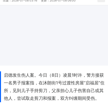
出版：
2026-07-08 03:16
更新：
2026-07-08 06:00
启德发生伤人案。今日（8日）凌晨1时许，警方接获
一名男子报案指，在沐朗街1号过渡性房屋“启福居”住
所，见到儿子手持剪刀，父亲担心儿子伤害自己或其
他人，尝试取走剪刀和报案，双方纠缠期间受伤。