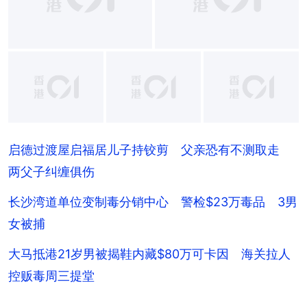
启德过渡屋启福居儿子持铰剪 父亲恐有不测取走
两父子纠缠俱伤
长沙湾道单位变制毒分销中心 警检$23万毒品 3男
女被捕
大马抵港21岁男被揭鞋内藏$80万可卡因 海关拉人
控贩毒周三提堂