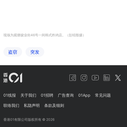
现场为观塘骏业街46号一间韩式炸鸡店。（彭绍殷摄）
盗窃
突发
01线报
关于我们
01招聘
广告查询
01App
常见问题
联络我们
私隐声明
条款及细则
香港01有限公司版权所有 ©
2026