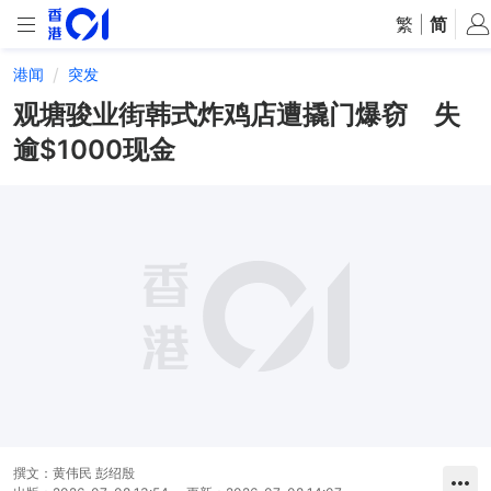
繁
|
简
港闻
突发
观塘骏业街韩式炸鸡店遭撬门爆窃 失
逾$1000现金
撰文：
黄伟民 彭绍殷