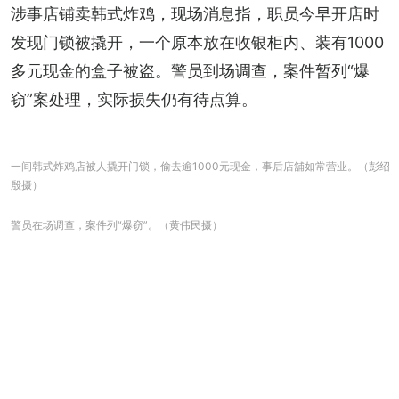
涉事店铺卖韩式炸鸡，现场消息指，职员今早开店时
发现门锁被撬开，一个原本放在收银柜内、装有1000
多元现金的盒子被盗。警员到场调查，案件暂列“爆
窃”案处理，实际损失仍有待点算。
一间韩式炸鸡店被人撬开门锁，偷去逾1000元现金，事后店舖如常营业。（彭绍
殷摄）
警员在场调查，案件列“爆窃”。（黄伟民摄）