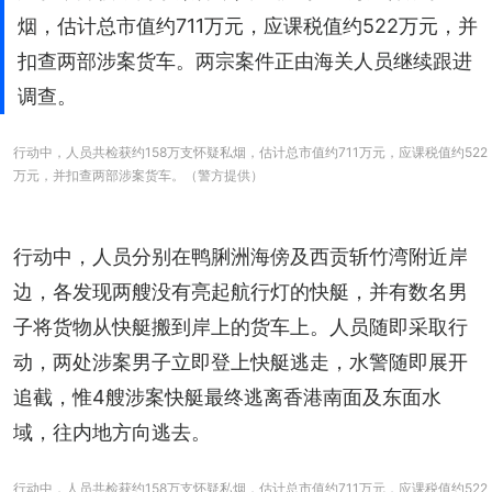
烟，估计总市值约711万元，应课税值约522万元，并
扣查两部涉案货车。两宗案件正由海关人员继续跟进
调查。
行动中，人员共检获约158万支怀疑私烟，估计总市值约711万元，应课税值约522
万元，并扣查两部涉案货车。（警方提供）
行动中，人员分别在鸭脷洲海傍及西贡斩竹湾附近岸
边，各发现两艘没有亮起航行灯的快艇，并有数名男
子将货物从快艇搬到岸上的货车上。人员随即采取行
动，两处涉案男子立即登上快艇逃走，水警随即展开
追截，惟4艘涉案快艇最终逃离香港南面及东面水
域，往内地方向逃去。
行动中，人员共检获约158万支怀疑私烟，估计总市值约711万元，应课税值约522