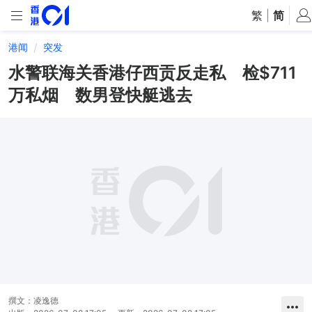
繁
|
简
港闻
突发
水警联海关香港仔西贡反走私 检$711
万私烟 数男登快艇逃去
撰文：
凌逸德