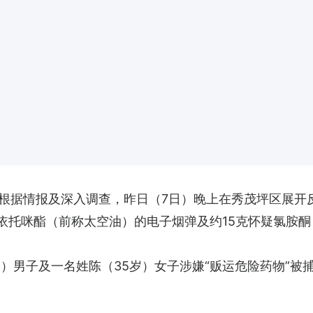
根据情报及深入调查，昨日（7日）晚上在秀茂坪区展开
依托咪酯（前称太空油）的电子烟弹及约15克怀疑氯胺酮
）男子及一名姓陈（35岁）女子涉嫌“贩运危险药物”被