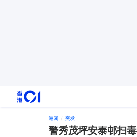
港闻
突发
警秀茂坪安泰邨扫毒