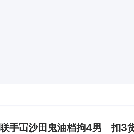
联手冚沙田鬼油档拘4男 扣3货