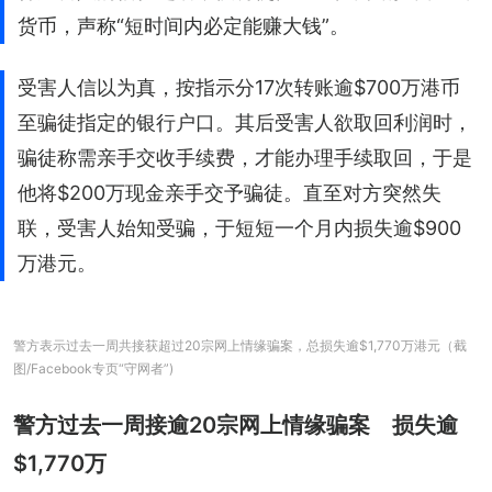
货币，声称“短时间内必定能赚大钱”。
受害人信以为真，按指示分17次转账逾$700万港币
至骗徒指定的银行户口。其后受害人欲取回利润时，
骗徒称需亲手交收手续费，才能办理手续取回，于是
他将$200万现金亲手交予骗徒。直至对方突然失
联，受害人始知受骗，于短短一个月内损失逾$900
万港元。
警方表示过去一周共接获超过20宗网上情缘骗案，总损失逾$1,770万港元（截
图/Facebook专页“守网者”)
警方过去一周接逾20宗网上情缘骗案 损失逾
$1,770万