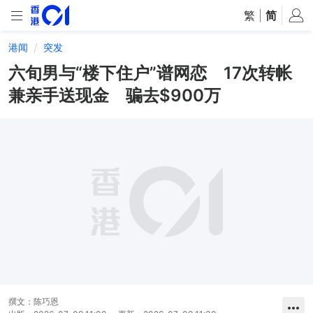
繁
|
简
港闻
突发
六旬男与“楼下住户”谱网恋 17次转帐
兼亲手送现金 骗去$900万
撰文：
陈巧恩