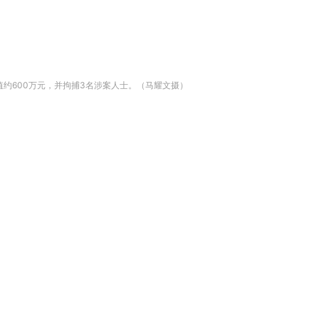
约600万元，并拘捕3名涉案人士。（马耀文摄）