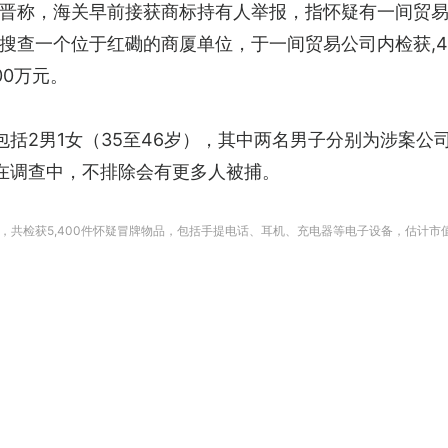
晋称，海关早前接获商标持有人举报，指怀疑有一间贸
搜查一个位于红磡的商厦单位，于一间贸易公司内检获,4
0万元。
包括2男1女（35至46岁），其中两名男子分别为涉案
在调查中，不排除会有更多人被捕。
共检获5,400件怀疑冒牌物品，包括手提电话、耳机、充电器等电子设备，估计市值