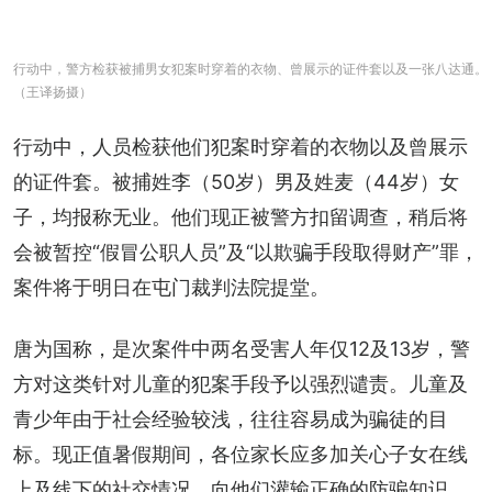
行动中，警方检获被捕男女犯案时穿着的衣物、曾展示的证件套以及一张八达通。
（王译扬摄）
行动中，人员检获他们犯案时穿着的衣物以及曾展示
的证件套。被捕姓李（50岁）男及姓麦（44岁）女
子，均报称无业。他们现正被警方扣留调查，稍后将
会被暂控“假冒公职人员”及“以欺骗手段取得财产”罪，
案件将于明日在屯门裁判法院提堂。
唐为国称，是次案件中两名受害人年仅12及13岁，警
方对这类针对儿童的犯案手段予以强烈谴责。儿童及
青少年由于社会经验较浅，往往容易成为骗徒的目
标。现正值暑假期间，各位家长应多加关心子女在线
上及线下的社交情况，向他们灌输正确的防骗知识，