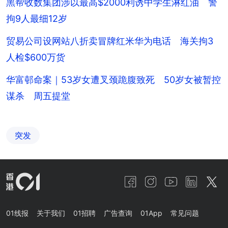
黑帮收数集团涉以最高$2000利诱中学生淋红油 警
拘9人最细12岁
贸易公司设网站八折卖冒牌红米华为电话 海关拘3
人检$600万货
华富邨命案｜53岁女遭叉颈跪腹致死 50岁女被暂控
谋杀 周五提堂
突发
01线报
关于我们
01招聘
广告查询
01App
常见问题