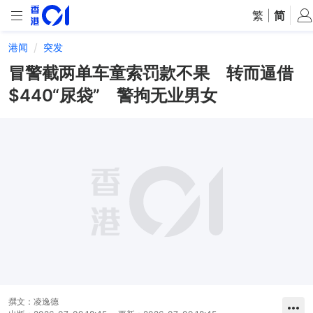
繁
|
简
港闻
突发
冒警截两单车童索罚款不果 转而逼借
$440“尿袋” 警拘无业男女
撰文：
凌逸德