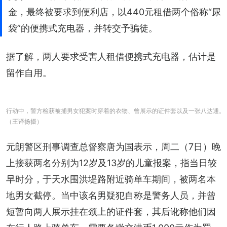
金，最终被要求到便利店，以440元租借两个俗称“尿
袋”的便携式充电器，并转交予骗徒。
据了解，两人要求受害人租借便携式充电器，估计是
留作自用。
行动中，警方检获被捕男女犯案时穿着的衣物、曾展示的证件套以及一张八达通。
（王译扬摄）
元朗警区刑事调查总督察唐为国表示，周二（7日）晚
上接获两名分别为12岁及13岁的儿童报案，指当日较
早时分，于天水围洪堤路附近骑单车期间，被两名本
地男女截停。当中该名男疑犯自称是警务人员，并曾
短暂向两人展示挂在颈上的证件套，其后讹称他们因