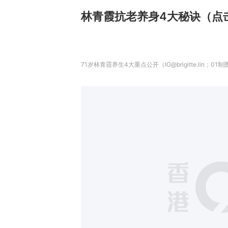
林青霞抗老养身4大秘诀（点
71岁林青霞养生4大重点公开（IG@brigitte.lin；01制