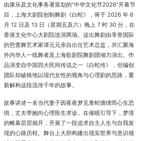
由康乐及文化事务署策划的“中华文化节2026”开幕节
目，上海大剧院创制舞剧《白蛇》，将于 2026 年 6 
月 12 日及 13 日（星期五及六）晚上 7 时 30 分，在 
香港文化中心大剧院连演两场。这出舞剧由享誉国际
的芭蕾舞艺术家谭元元亲自出任艺术总监，并汇聚海
外内华人一线舞者及上海歌剧院舞剧团倾力演出。作
品演变自中国四大民间传说之一《白蛇传》，但编创
团队却破格地以现代女性的视角与心理剧的思路，重
新解构这段流传千年的故事。
故事讲述一名当代妻子因夜夜梦见青蛇缠绕而心生恐
惧，丈夫带她向心理医生求诊。在催眠引导下，梦境
的帷幕层层揭开，开展了一段追求自主人生与自我发
现的心路历程。舞台上大胆构建出现实世界与意识领