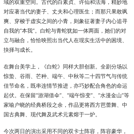
域的双重空间。古代的白素贞、许仙和法海，精妙地
对应著当代的妻子、丈夫和心理医生；而那只果敢飒
爽、穿梭于虚实之间的小青，则象征著妻子内心追寻
自我的“本我”。白蛇与青蛇犹如一体两面，她们的对
立与融合，恰恰映照出当代人在现实生活中的困境、
抉择与成长。
在舞台美学上，《白蛇》同样大胆创新。全剧分场以
惊蛰、谷雨、芒种、端午、中秋等二十四节气与传统
佳节命名，既串连情节推进，亦巧妙配合角色的命运
起伏。在保留“游湖借伞”、“端午惊变”、“水漫金山”等
家喻户晓的经典桥段之余，作品更将西方芭蕾舞、中
国古典舞、现代舞及武术元素熔于一炉。
今次两日的演出采用不同的双卡士阵容，阵容豪华，