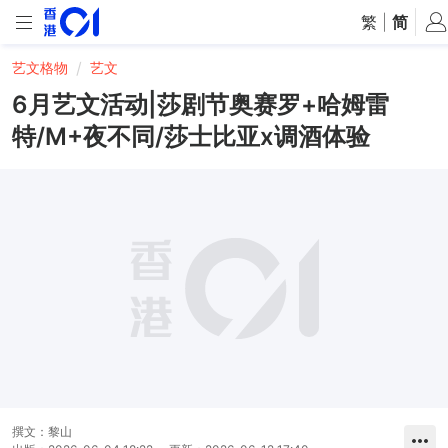
繁
|
简
艺文格物
艺文
6月艺文活动|莎剧节奥赛罗+哈姆雷
特/M+夜不同/莎士比亚x调酒体验
撰文：
黎山