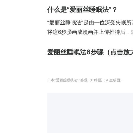
什么是“爱丽丝睡眠法”？
“爱丽丝睡眠法”是由一位深受失眠所苦的日本漫画家おのでらさん‏所自创的
将这6步骤画成漫画并上传推特后，
爱丽丝睡眠法6步骤（点击放
日本“爱丽丝睡眠法”6步骤（01制图；AI生成图）