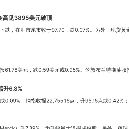
金高见3895美元破顶
，在汇市尾市收于97.70，跌0.07%。另外，现货黄金
.78美元，跌0.59美元或0.95%。伦敦布兰特期油收报65
瑞升6.8%
或0.09%；纳指收报22,755.16点，升95.15点或0.42%
ck）升7.39%，为升幅最大道指成份股。另外，辉瑞（Pf