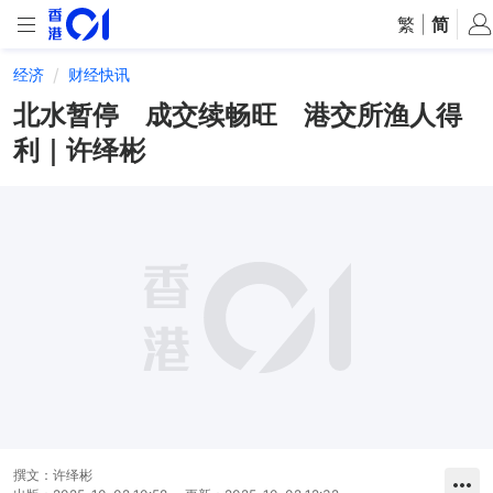
繁
|
简
经济
财经快讯
北水暂停 成交续畅旺 港交所渔人得
利｜许绎彬
撰文：
许绎彬