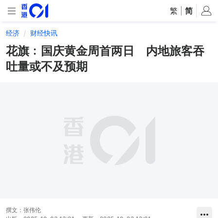
繁
|
简
经济
财经快讯
花旗﹕国庆黄金周首两日 内地旅客吞
吐量或不及预期
撰文：
张伟伦