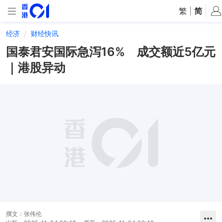
繁
|
简
经济
财经快讯
国泰君安国际急泻16% 成交额近5亿元
｜港股异动
撰文：
张伟伦