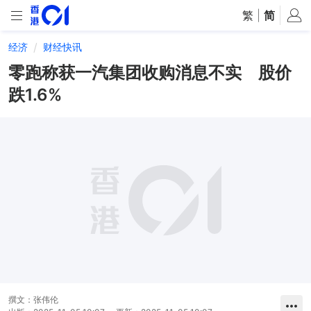
繁
|
简
经济
财经快讯
零跑称获一汽集团收购消息不实 股价
跌1.6%
撰文：
张伟伦