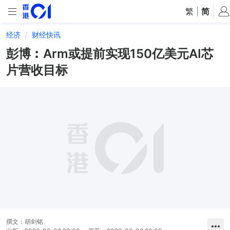
繁
|
简
经济
财经快讯
彭博︰Arm或提前实现150亿美元AI芯
片营收目标
撰文：
胡剑铭