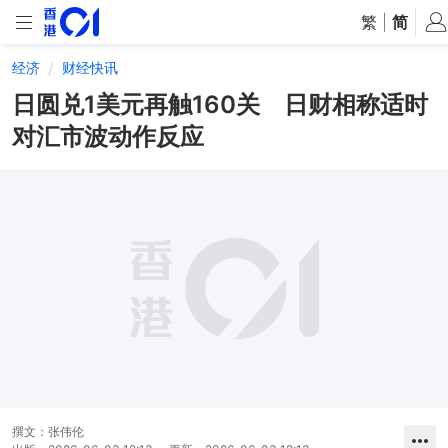
繁
|
简
经济
财经快讯
日圆兑1美元再触160关 日财相称适时
对汇市波动作反应
撰文：
张伟伦