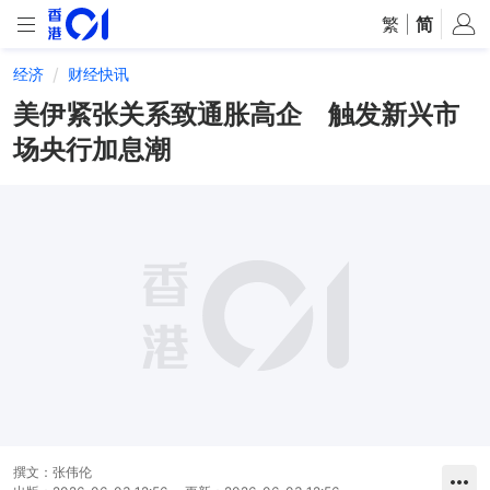
繁
|
简
经济
财经快讯
美伊紧张关系致通胀高企 触发新兴市
场央行加息潮
撰文：
张伟伦