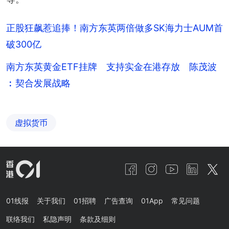
正股狂飙惹追捧！南方东英两倍做多SK海力士AUM首
破300亿
南方东英黄金ETF挂牌 支持实金在港存放 陈茂波
︰契合发展战略
虚拟货币
01线报
关于我们
01招聘
广告查询
01App
常见问题
联络我们
私隐声明
条款及细则