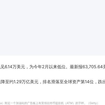
见6.14万美元，为今年2月以来低位。最新报63,705.64
市值降至约1.29万亿美元，排名滑落至全球资产第14位，
dena）附近一个加油站的广告板上有宣传比特币提款机（ATM）的字样。（Getty）