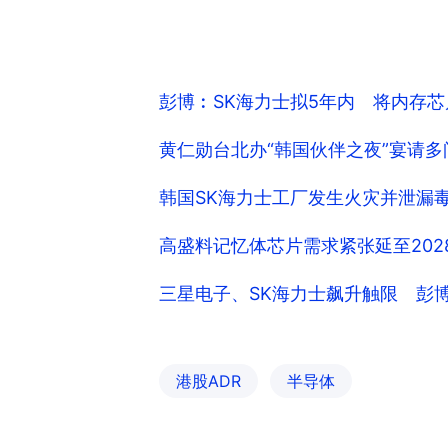
彭博︰SK海力士拟5年内 将内存
黄仁勋台北办“韩国伙伴之夜”宴请多
韩国SK海力士工厂发生火灾并泄漏
高盛料记忆体芯片需求紧张延至202
三星电子、SK海力士飙升触限 彭
港股ADR
半导体