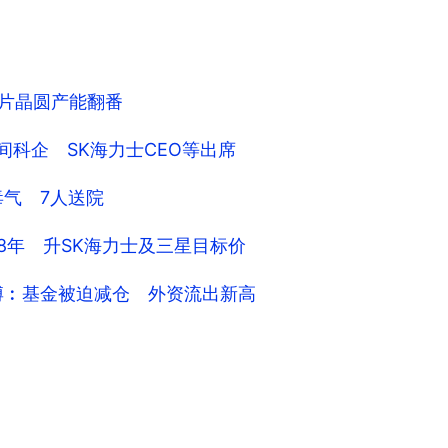
芯片晶圆产能翻番
间科企 SK海力士CEO等出席
毒气 7人送院
8年 升SK海力士及三星目标价
博︰基金被迫减仓 外资流出新高