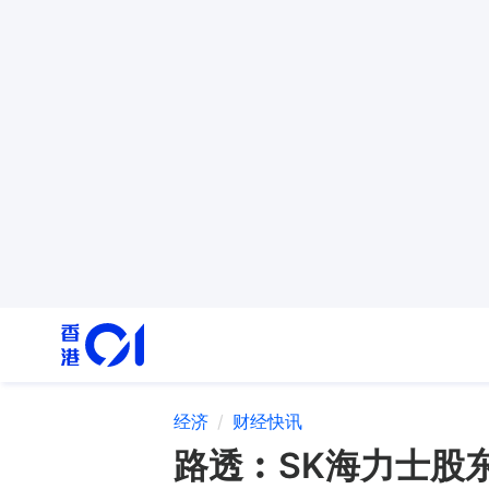
经济
财经快讯
路透︰SK海力士股