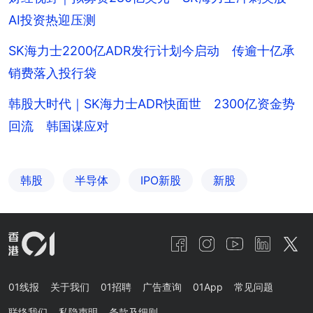
AI投资热迎压测
SK海力士2200亿ADR发行计划今启动 传逾十亿承
销费落入投行袋
韩股大时代｜SK海力士ADR快面世 2300亿资金势
回流 韩国谋应对
韩股
半导体
IPO新股
新股
01线报
关于我们
01招聘
广告查询
01App
常见问题
联络我们
私隐声明
条款及细则