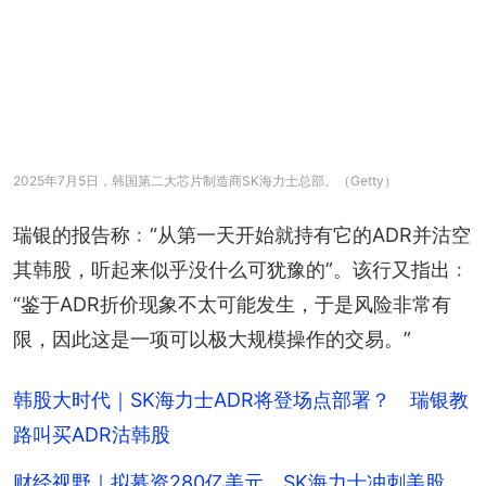
2025年7月5日，韩国第二大芯片制造商SK海力士总部。（Getty）
瑞银的报告称﹕“从第一天开始就持有它的ADR并沽空
其韩股，听起来似乎没什么可犹豫的”。该行又指出﹕
“鉴于ADR折价现象不太可能发生，于是风险非常有
限，因此这是一项可以极大规模操作的交易。”
韩股大时代｜SK海力士ADR将登场点部署？ 瑞银教
路叫买ADR沽韩股
财经视野｜拟募资280亿美元 SK海力士冲刺美股