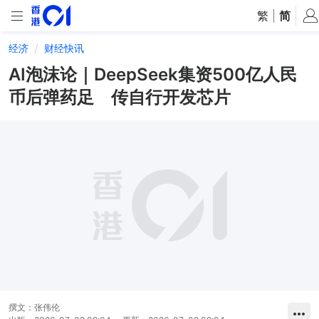
繁
|
简
经济
财经快讯
AI泡沫论｜DeepSeek集资500亿人民
币后弹药足 传自行开发芯片
撰文：
张伟伦