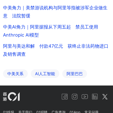
中美角力｜美禁游说机构与阿里等指被涉军企业做生
意 法院暂缓
中美AI角力｜阿里据报从下周五起 禁员工使用
Anthropic AI模型
阿里与美达和解 付款47亿元 获终止非法药物进口
及销售调查
中美关系
AI人工智能
阿里巴巴
01线报
关于我们
01招聘
广告查询
01App
常见问题