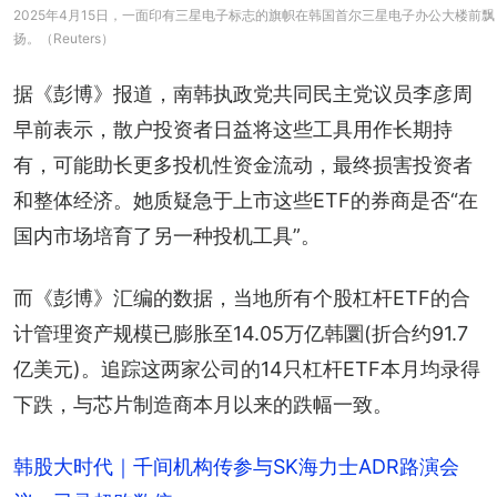
2025年4月15日，一面印有三星电子标志的旗帜在韩国首尔三星电子办公大楼前飘
扬。（Reuters）
据《彭博》报道，南韩执政党共同民主党议员李彦周
早前表示，散户投资者日益将这些工具用作长期持
有，可能助长更多投机性资金流动，最终损害投资者
和整体经济。她质疑急于上市这些ETF的券商是否“在
国内市场培育了另一种投机工具”。
而《彭博》汇编的数据，当地所有个股杠杆ETF的合
计管理资产规模已膨胀至14.05万亿韩圜(折合约91.7
亿美元)。追踪这两家公司的14只杠杆ETF本月均录得
下跌，与芯片制造商本月以来的跌幅一致。
韩股大时代｜千间机构传参与SK海力士ADR路演会