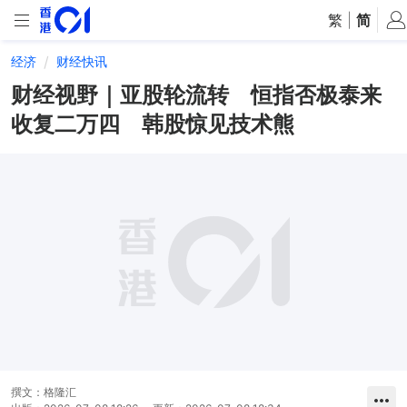
繁
|
简
经济
财经快讯
财经视野｜亚股轮流转 恒指否极泰来
收复二万四 韩股惊见技术熊
撰文：
格隆汇