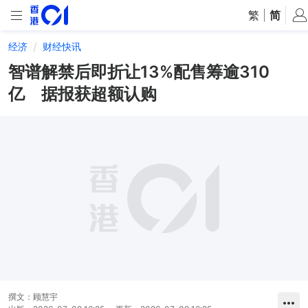
繁
|
简
经济
财经快讯
智谱解禁后即折让13%配售筹逾310
亿 据报获超额认购
撰文：
顾慧宇