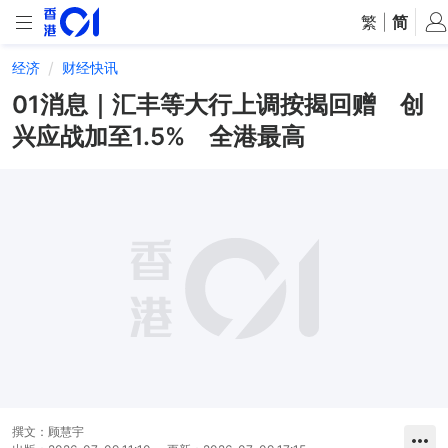
繁
|
简
经济
财经快讯
01消息｜汇丰等大行上调按揭回赠 创
兴应战加至1.5% 全港最高
撰文：
顾慧宇