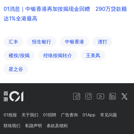
01消息｜中银香港再加按揭现金回赠 290万贷款额
达1%全港最高
汇丰
恒生银行
中银香港
渣打
楼按/按揭
经络按揭转介
王美凤
星之谷
01线报
关于我们
01招聘
广告查询
01App
常见问题
联络我们
私隐声明
条款及细则