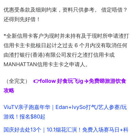
优惠受条款及细则约束，资料只供参考。 借定唔借？
还得到先好借！
*全新信用卡客户为现时并未持有及于现时所申请渣打
信用卡主卡批核日起计之过去 6 个月内没有取消任何
由渣打银行(香港)有限公司发行之渣打信用卡或
MANHATTAN信用卡主卡之申请人。
（全完文）
👉follow 好食玩飞ig ✈️免费睇旅游饮食
攻略
ViuTV亲子跑嘉年华｜Edan+IvySo打气/艺人参赛/玩
游戏！报名$80起
国庆好去处13个｜10.1烟花汇演！免费入场赛马日+科